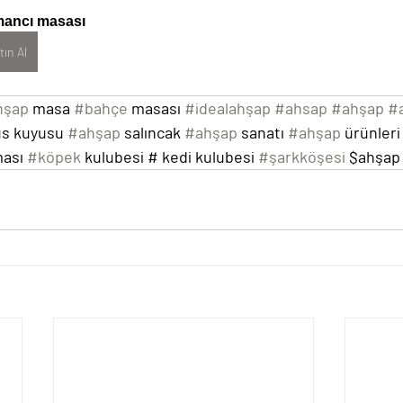
ancı masası
tın Al
hşap
 masa 
#bahçe
 masası 
#idealahşap
#ahsap
#ahşap
#
üs kuyusu 
#ahşap
 salıncak 
#ahşap
 sanatı 
#ahşap
 ürünleri
ması 
#köpek
 kulubesi # kedi kulubesi 
#şarkköşesi
 $ahşap