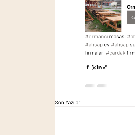
Orm
Sa
#ormancı
 masası 
#a
#ahşap
 ev 
#ahşap
 s
firmaları 
#çardak
 fir
Son Yazılar