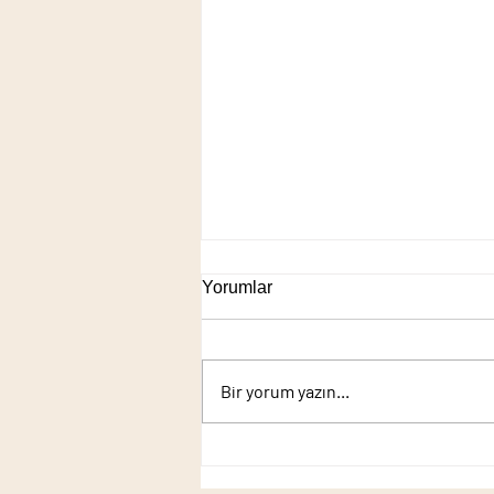
ahşap ürünleri
Yorumlar
#ormancı masası #ahşap masa
#bahçe masası #idealahşap
#ahsap #ahşap #ahşap çardak
Bir yorum yazın...
#ahşap ev #ahşap süs kuyusu
#ahşap salıncak #ahşap...