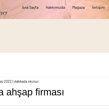
Ana Sayfa
Hakkımızda
Mağaza
İletişim
rşey
Haz 2022
1 dakikada okunur
a ahşap firması