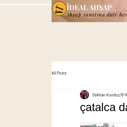
İDEAL AHŞAP
Ahşap sanatına dair he
All Posts
Gökhan Kunduz
15 
çatalca d