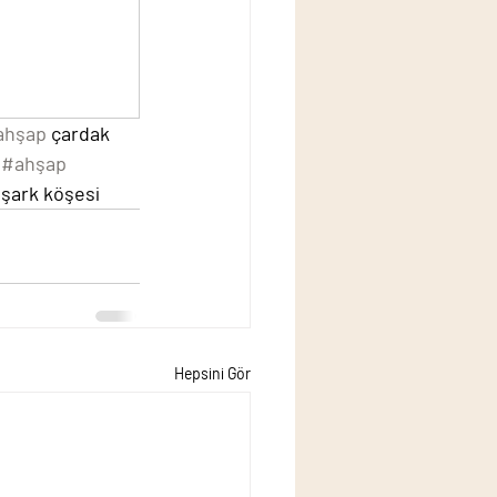
ahşap
 çardak 
 
#ahşap
 şark köşesi
Hepsini Gör