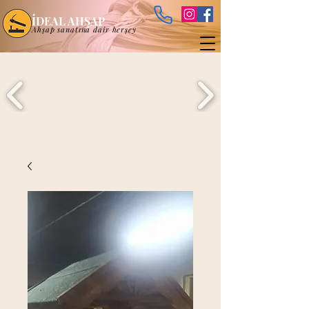
İDEAL AHŞAP
Ahşap sanatına dair herşey